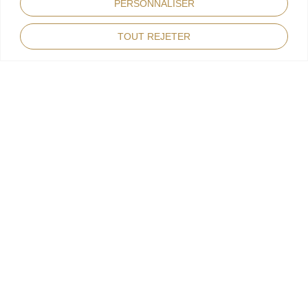
PERSONNALISER
TOUT REJETER
MARQUE
Rolex
LIEU
Auberi - Cap 3000
DATE
06/07/23
DÉCOUVREZ PLUS