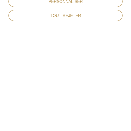
PERSONNALISER
TOUT REJETER
MARIÉS
D & R
LIEU
Domaine de Chalamon
DATE
26/08/2023
DÉCOUVREZ PLUS