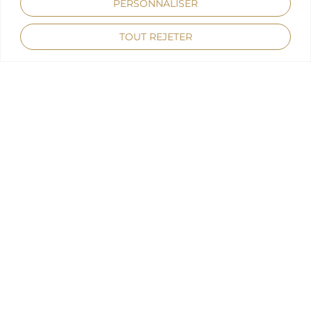
PERSONNALISER
TOUT REJETER
MARQUE
Ferrari
LIEU
Monaco
DATE
06/07/2024
DÉCOUVREZ PLUS