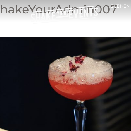
ShakeYourAdmin007
ÉVÈNEM